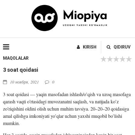
KIRISH
QIDIRUV
MAQOLALAR
3 soat qoidasi
10 ноября, 2021
0
3 soat qoidasi — yaqin masofadan ishlash/o’qish va uzoq masofaga
qarash vaqti o’rtasidagi muvozanatni saqlash, va natijada ko’z
zo’riqishini oldini olish uchun muhim tavsiya. 20–20–20 qoidasiga
amal qilishga imkoniyati yo’qlar uchun yaxshi muqobil bo’lishi
mumkin.
Har 3 soatda, yaqin masofadan ishlaganingizdan keyin bir soat