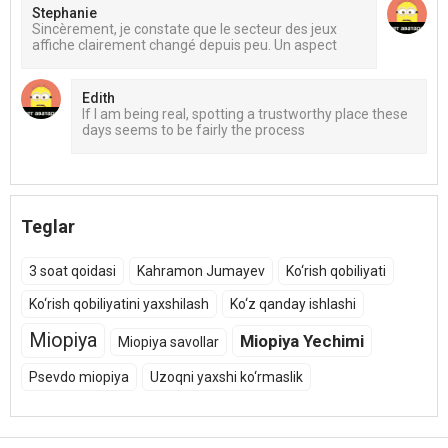
Stephanie
Sincèrement, je constate que le secteur des jeux
affiche clairement changé depuis peu. Un aspect
Edith
If I am being real, spotting a trustworthy place these
days seems to be fairly the process
Teglar
3 soat qoidasi
Kahramon Jumayev
Ko‘rish qobiliyati
Ko‘rish qobiliyatini yaxshilash
Ko‘z qanday ishlashi
Miopiya
Miopiya Yechimi
Miopiya savollar
Psevdo miopiya
Uzoqni yaxshi ko‘rmaslik