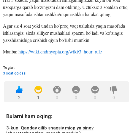
uzoqlarga qarab ko’zingizni dam oldiring. Uzluksiz 3 soatdan ortiq
yaqin masofada ishlamaslikka/o’qimaslikka harakat qiling.
Agar siz 4 soat yoki undan ko’proq vaqt uzluksiz yaqin masofada
ishlasangiz, sizda silliyer mushaklari spazmi bo’ladi va ko’zingiz
yaxshilanishiga erishish qiyin bo’lishi mumkin.
Manba:
https://wiki.endmyopia.org/wiki/3_hour_rule
Teglar:
3 soat qoidasi
2
1
0
0
0
0
Bularni ham o'qing:
3-kun: Qanday qilib shaxsiy miopiya sinov