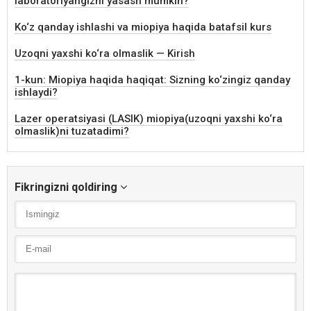
laboratoriyangizni yasash mumkin?
Ko‘z qanday ishlashi va miopiya haqida batafsil kurs
Uzoqni yaxshi ko‘ra olmaslik — Kirish
1-kun: Miopiya haqida haqiqat: Sizning ko‘zingiz qanday
ishlaydi?
Lazer operatsiyasi (LASIK) miopiya(uzoqni yaxshi ko‘ra
olmaslik)ni tuzatadimi?
Fikringizni qoldiring